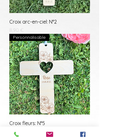
Croix arc-en-ciel: N°2
Prix
8,90 €
Personnalisable
Croix fleurs: N°5
Prix
8,90 €
Personnalisable