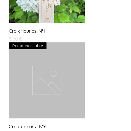
Croix fleuries: N°1
Prix
8,90 €
Personnalisable
Croix coeurs : N°6