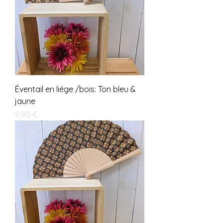
Éventail en liége /bois: Ton bleu &
jaune
Prix
9,90 €