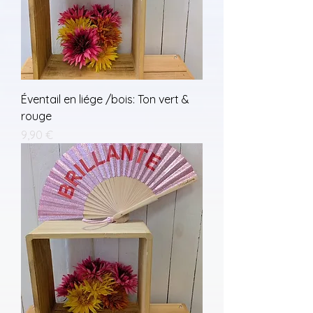
Éventail en liége /bois: Ton vert &
rouge
Prix
9,90 €