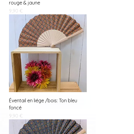
rouge & jaune
Prix
9,90 €
Éventail en liége /bois: Ton bleu
foncé
Prix
9,90 €