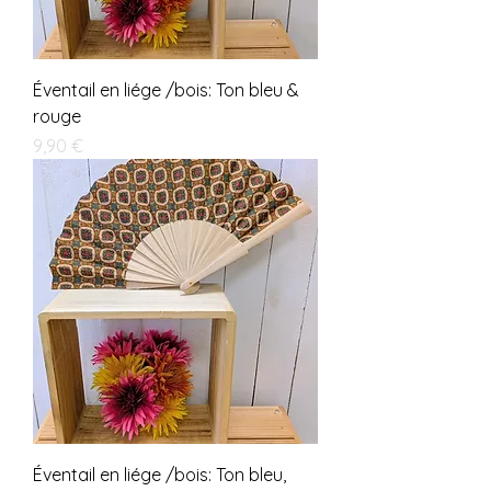
Éventail en liége /bois: Ton bleu &
rouge
Prix
9,90 €
Éventail en liége /bois: Ton bleu,