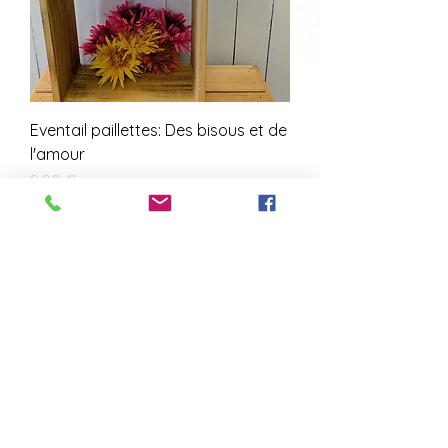
Eventail paillettes: Des bisous et de
l'amour
Prix
9,90 €