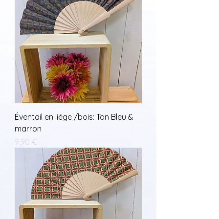
Éventail en liége /bois: Ton Bleu &
marron
Prix
9,90 €