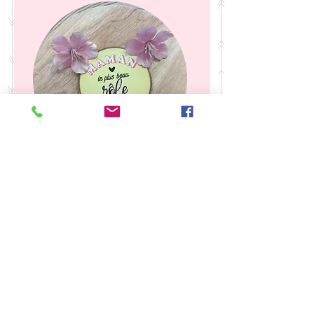
contact@laboutiquederose.
com
Mentions légales
--
Conditions
générales