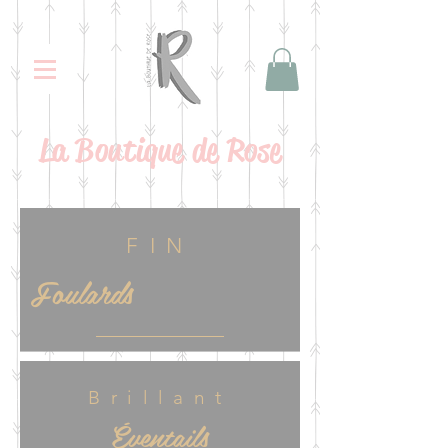
La
Boutique de Rose
FIN
Foulards
Brillant
Éventails