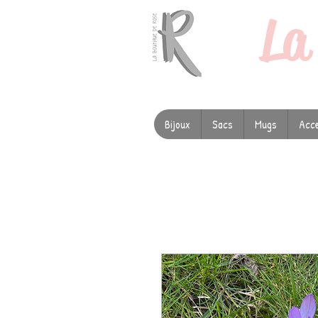
L
Bijoux
Sacs
Mugs
Acce