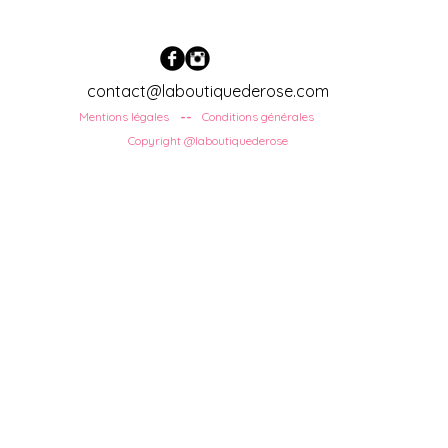
contact@laboutiquederose.com
Mentions légales
Conditions
générales
--
Copyright @laboutiquederose