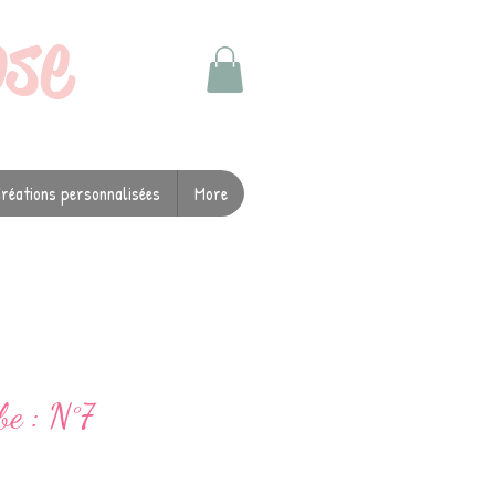
ose
réations personnalisées
More
be : N°7