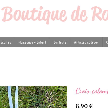
a
Boutique de R
ssoires
Naissance - Enfant
Senteurs
Articles cadeaux
C
Croix colom
Prix
8,90 €