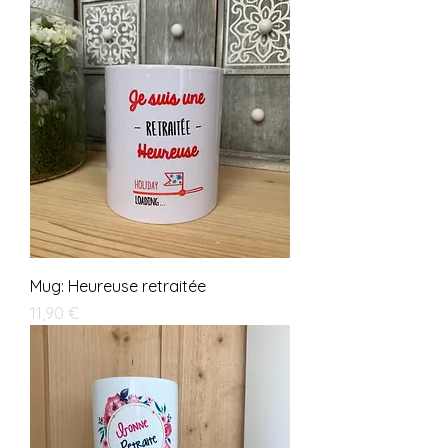
Mug: Heureuse retraitée
Prix
11,90 €