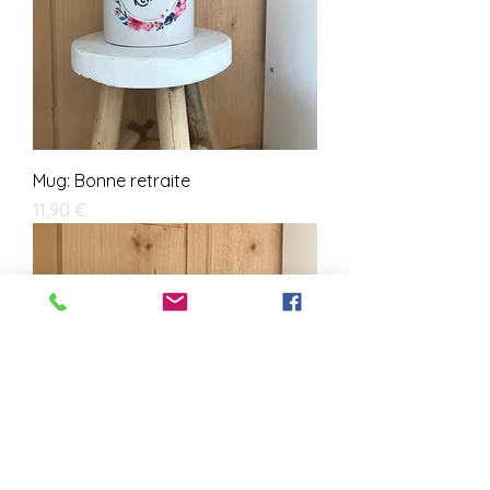
Mug: Bonne retraite
Prix
11,90 €