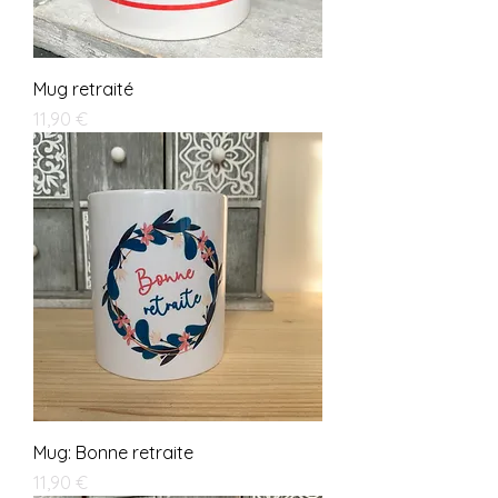
Mug retraité
Prix
11,90 €
Mug: Bonne retraite
Prix
11,90 €