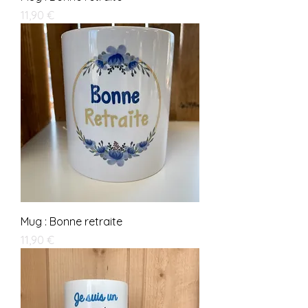
Prix
11,90 €
Mug : Bonne retraite
Prix
11,90 €