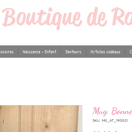
a
Boutique de R
ssoires
Naissance - Enfant
Senteurs
Articles cadeaux
C
Mug: Bonne 
SKU : MG_AT_190021