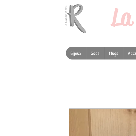
L
Bijoux
Sacs
Mugs
Acce