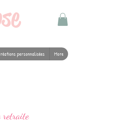
ose
réations personnalisées
More
retraite