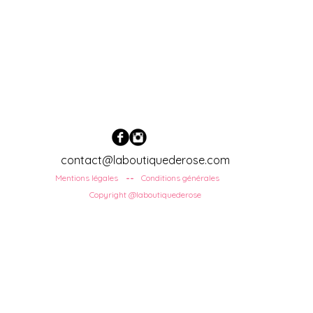
contact@laboutiquederose.com
Mentions légales
Conditions
générales
--
Copyright @laboutiquederose