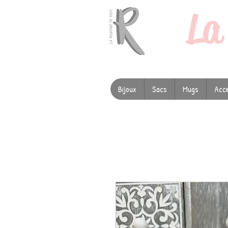
L
Bijoux
Sacs
Mugs
Acce