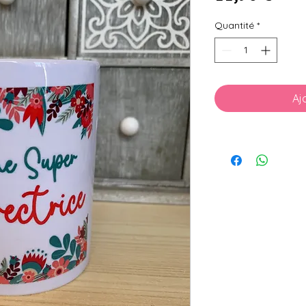
Quantité
*
Aj