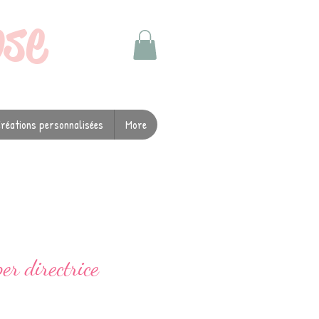
ose
réations personnalisées
More
er directrice