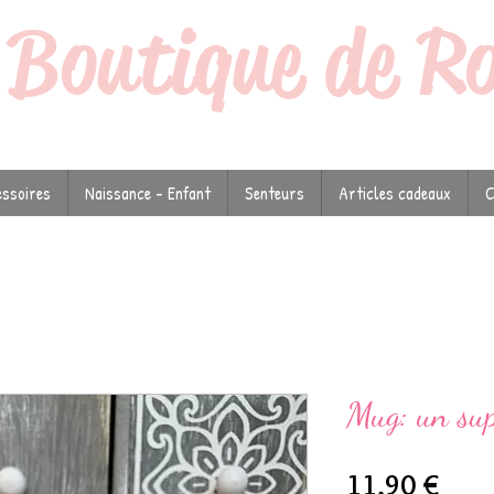
a
Boutique de R
ssoires
Naissance - Enfant
Senteurs
Articles cadeaux
C
Mug: un sup
Prix
11,90 €