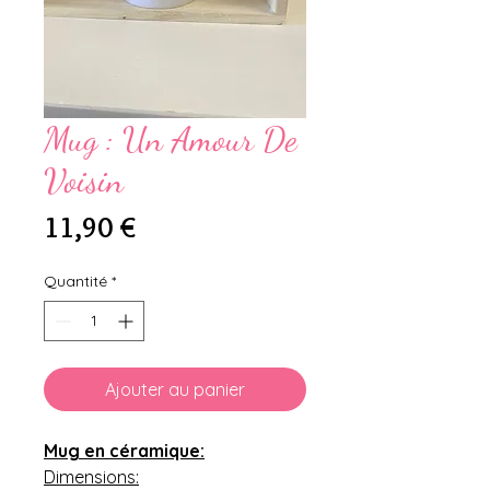
Mug : Un Amour De
Voisin
Prix
11,90 €
Quantité
*
Ajouter au panier
Mug en céramique:
Dimensions: