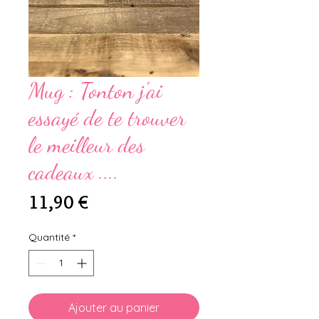
Mug : Tonton j'ai
essayé de te trouver
le meilleur des
cadeaux ....
Prix
11,90 €
Quantité
*
Ajouter au panier