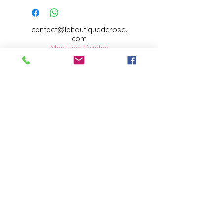
contact@laboutiquederose.
com
Mentions légales
--
Conditions
générales
Copyright @laboutiquederose