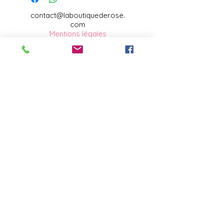
contact@laboutiquederose.
com
Mentions légales
--
Conditions
générales
Copyright @laboutiquederose