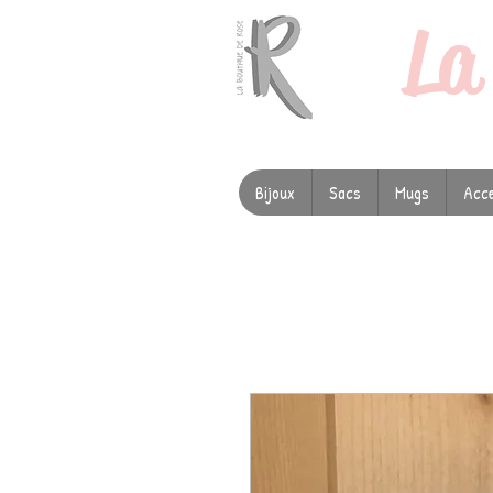
L
Bijoux
Sacs
Mugs
Acce