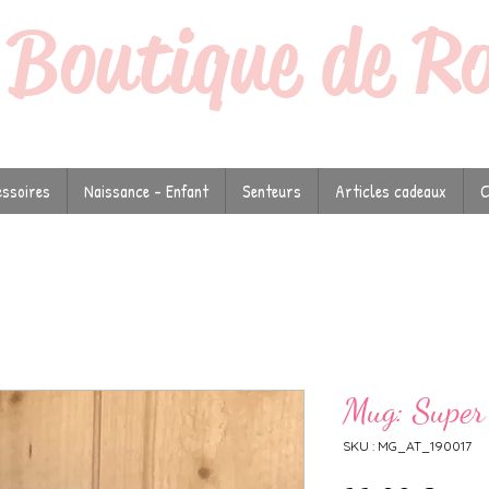
a
Boutique de R
ssoires
Naissance - Enfant
Senteurs
Articles cadeaux
C
Mug: Super 
SKU : MG_AT_190017