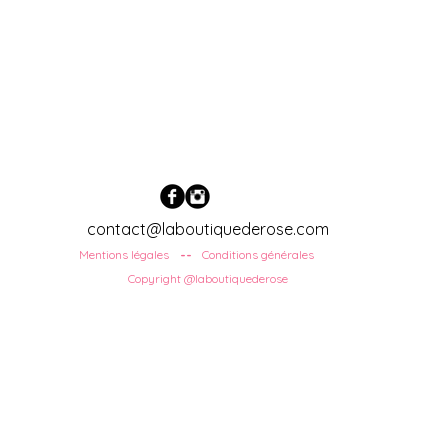
contact@laboutiquederose.com
Mentions légales
Conditions
générales
--
Copyright @laboutiquederose