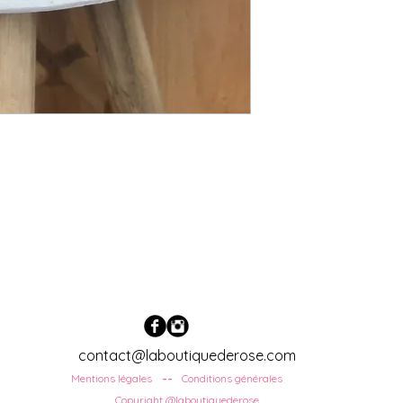
contact@laboutiquederose.com
Mentions légales
Conditions
générales
--
Copyright @laboutiquederose