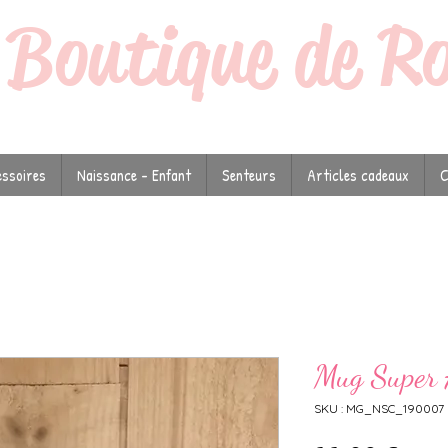
a
Boutique de R
ssoires
Naissance - Enfant
Senteurs
Articles cadeaux
C
Mug Super 
SKU : MG_NSC_190007