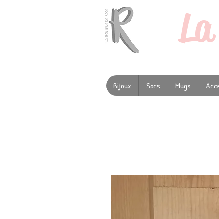
L
Bijoux
Sacs
Mugs
Acce