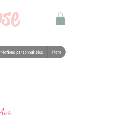
ose
réations personnalisées
More
Avs