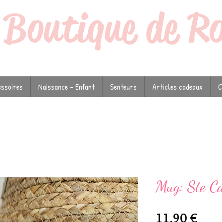
a
Boutique de R
ssoires
Naissance - Enfant
Senteurs
Articles cadeaux
C
Mug: Ste Ca
Prix
11,90 €