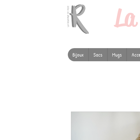
L
Bijoux
Sacs
Mugs
Acce