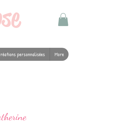
ose
réations personnalisées
More
therine