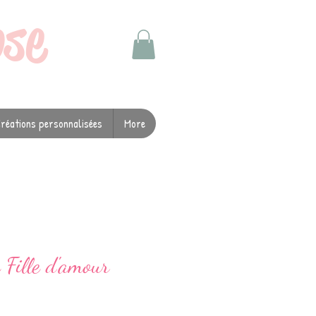
ose
réations personnalisées
More
 Fille d'amour