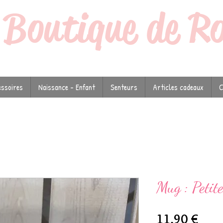
a
Boutique de R
ssoires
Naissance - Enfant
Senteurs
Articles cadeaux
C
Mug : Petite
Prix
11,90 €