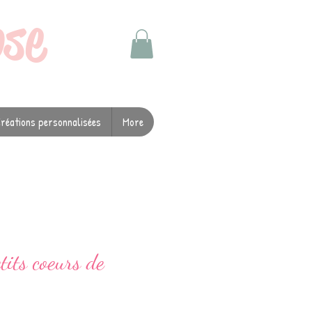
ose
réations personnalisées
More
tits coeurs de