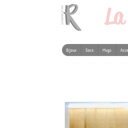
L
Bijoux
Sacs
Mugs
Acce