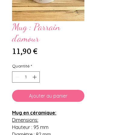
Mug : Parrain
d'amour
Prix
11,90 €
Quantité
*
Ajouter au panier
Mug en céramique:
Dimensions:
Hauteur : 95 mm
Diamètre : 82 mm