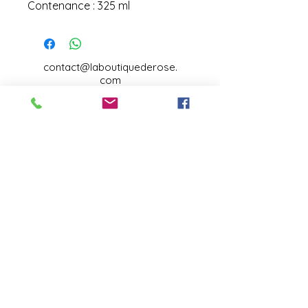
Contenance : 325 ml
contact@laboutiquederose.
com
Mentions légales
--
Conditions
générales
Copyright @laboutiquederose