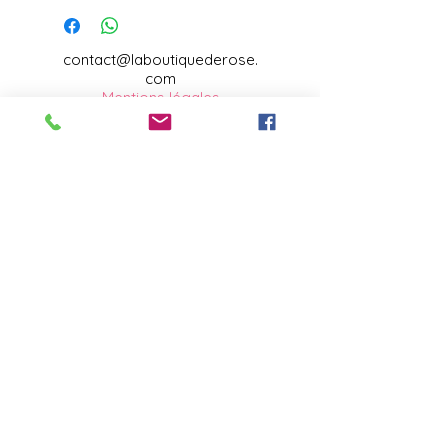
contact@laboutiquederose.
com
Mentions légales
--
Conditions
générales
Copyright @laboutiquederose