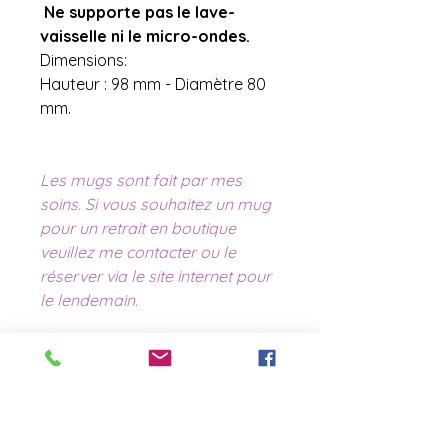
Ne supporte pas le lave-
vaisselle ni le micro-ondes.
Dimensions:
Hauteur : 98 mm - Diamètre 80
mm.
Les mugs sont fait par mes
soins. Si vous souhaitez un mug
pour un retrait en boutique
veuillez me contacter ou le
réserver via le site internet pour
le lendemain.
contact@laboutiquederose.
com
Mentions légales