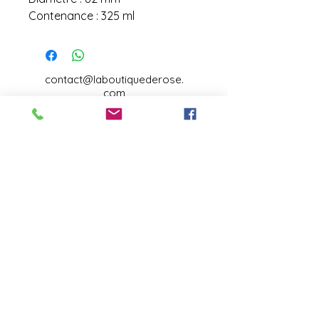
Contenance : 325 ml
contact@laboutiquederose.
com
Mentions légales
--
Conditions
générales
Copyright @laboutiquederose