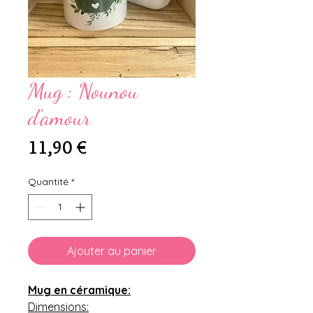
Mug : Nounou
d'amour
Prix
11,90 €
Quantité
*
Ajouter au panier
Mug en céramique:
Dimensions: