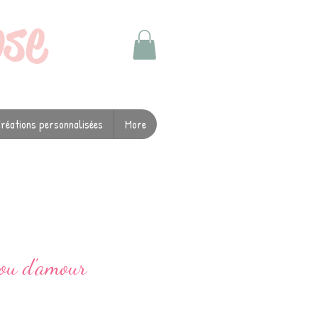
ose
réations personnalisées
More
ou d'amour