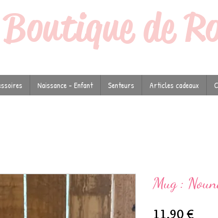
a
Boutique de R
ssoires
Naissance - Enfant
Senteurs
Articles cadeaux
C
Mug : Noun
Prix
11,90 €