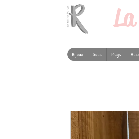
L
Bijoux
Sacs
Mugs
Acce