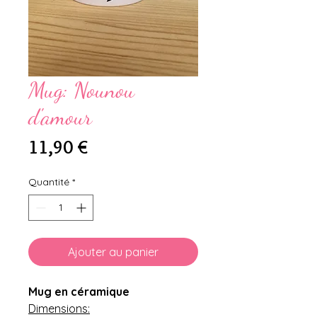
Mug: Nounou
d'amour
Prix
11,90 €
Quantité
*
Ajouter au panier
Mug en céramique
Dimensions: