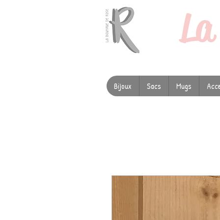
L
Bijoux
Sacs
Mugs
Acce