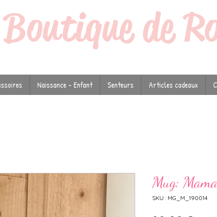
a
Boutique de R
ssoires
Naissance - Enfant
Senteurs
Articles cadeaux
C
Mug: Mama
SKU : MG_M_190014