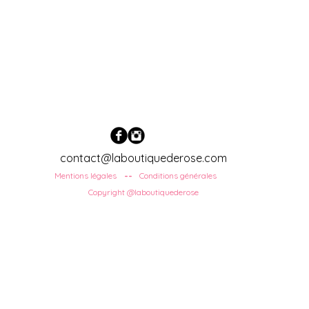
contact@laboutiquederose.com
Mentions légales
Conditions
générales
--
Copyright @laboutiquederose