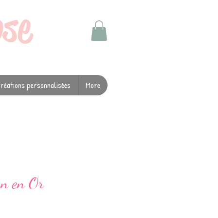
ose
réations personnalisées
More
n en Or