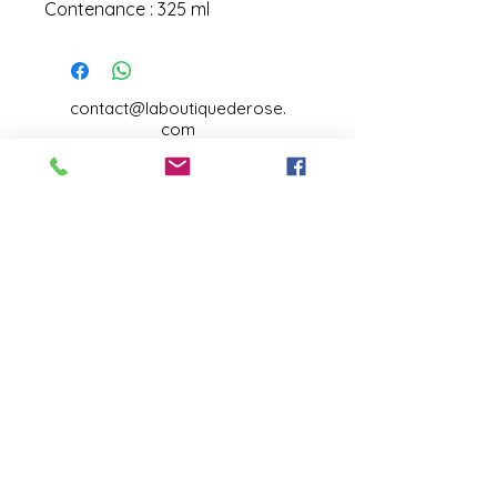
Contenance : 325 ml
contact@laboutiquederose.
com
Mentions légales
--
Conditions
générales
Copyright @laboutiquederose