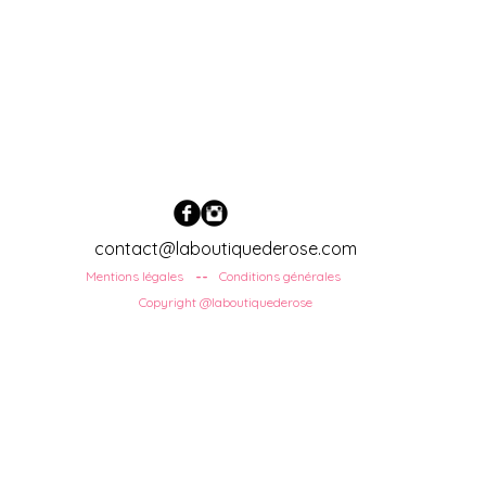
contact@laboutiquederose.com
Mentions légales
Conditions
générales
--
Copyright @laboutiquederose