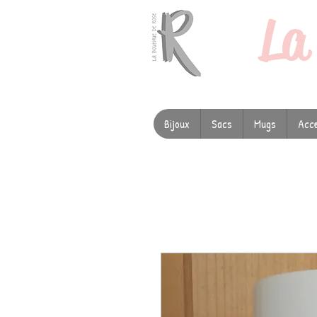
L
Bijoux
Sacs
Mugs
Acce