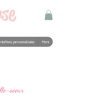
ose
réations personnalisées
More
lle-soeur