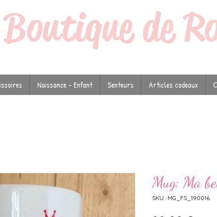
a
Boutique de R
ssoires
Naissance - Enfant
Senteurs
Articles cadeaux
C
Mug: Ma be
SKU : MG_FS_190016