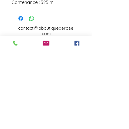
Contenance : 325 ml
contact@laboutiquederose.
com
Mentions légales
--
Conditions
générales
Copyright @laboutiquederose