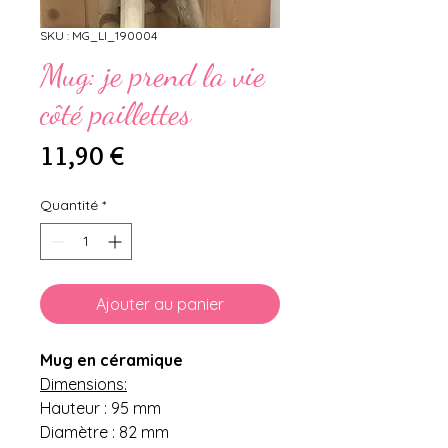
SKU : MG_LI_190004
Mug: je prend la vie
côté paillettes
Prix
11,90 €
Quantité
*
Ajouter au panier
Mug en céramique
Dimensions:
Hauteur : 95 mm
Diamètre : 82 mm