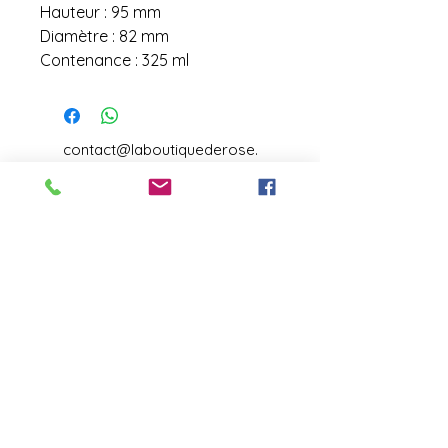
Hauteur : 95 mm
Diamètre : 82 mm
Contenance : 325 ml
contact@laboutiquederose.
com
Mentions légales
--
Conditions
générales
Copyright @laboutiquederose