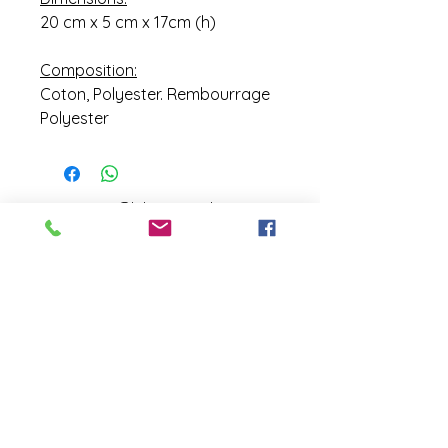
20 cm x 5 cm x 17cm (h)
Composition:
Coton, Polyester. Rembourrage
Polyester
contact@laboutiquederose.
com
Mentions légales
--
Conditions
générales
Copyright @laboutiquederose