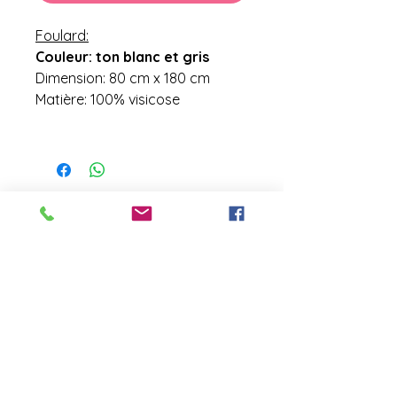
Foulard:
Couleur: ton blanc et gris
Dimension: 80 cm x 180 cm
Matière: 100% visicose
contact@laboutiquederose.
com
Mentions légales
--
Conditions
générales
Copyright @laboutiquederose