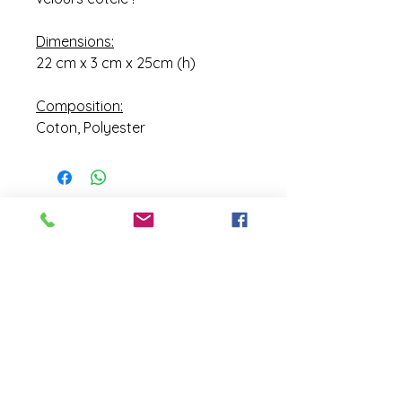
Dimensions:
22 cm x 3 cm x 25cm (h)
Composition:
Coton, Polyester
contact@laboutiquederose.
com
Mentions légales
--
Conditions
générales
Copyright @laboutiquederose