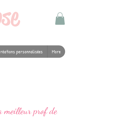
ose
réations personnalisées
More
 meilleur prof de