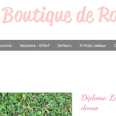
a
Boutique de R
ssoires
Naissance - Enfant
Senteurs
Articles cadeaux
C
Diplome: La
danse