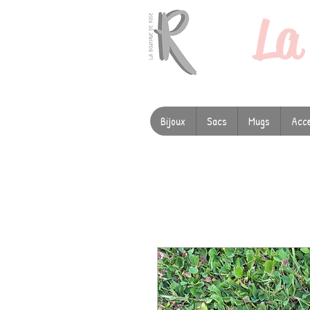
L
Bijoux
Sacs
Mugs
Acce