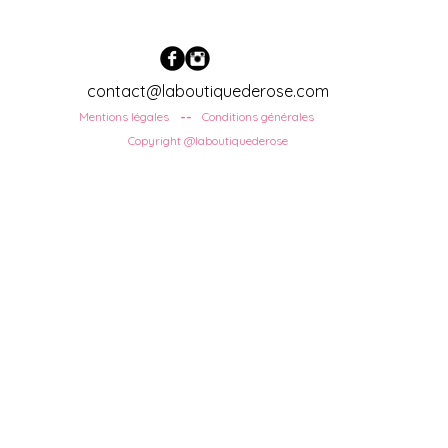
contact@laboutiquederose.com
Mentions légales
Conditions
générales
--
Copyright @laboutiquederose