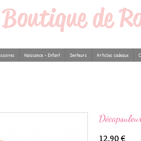
a
Boutique de R
ssoires
Naissance - Enfant
Senteurs
Articles cadeaux
C
Décapsuleu
Prix
12,90 €