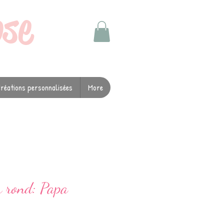
ose
réations personnalisées
More
r rond: Papa