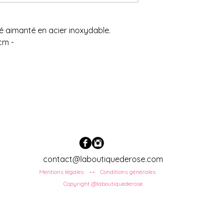
é aimanté en acier inoxydable.
cm -
contact@laboutiquederose.com
Mentions légales
Conditions
générales
--
Copyright @laboutiquederose