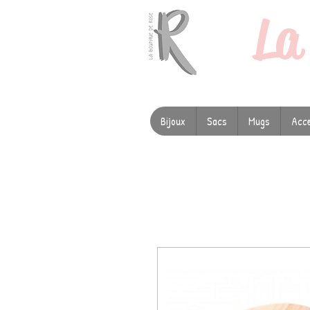
L
Bijoux
Sacs
Mugs
Acce