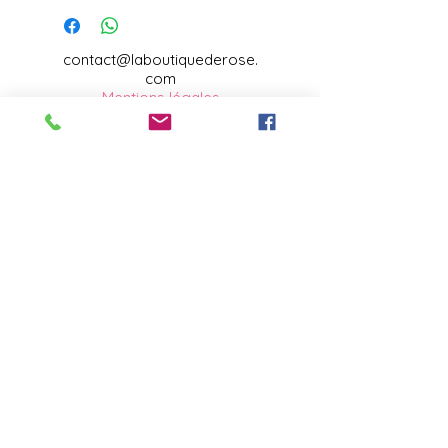
contact@laboutiquederose.
com
Mentions légales
--
Conditions
générales
Copyright @laboutiquederose