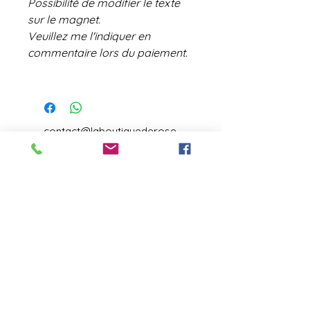
Possibilité de modifier le texte
sur le magnet.
Veuillez me l'indiquer en
commentaire lors du paiement.
contact@laboutiquederose.
com
Mentions légales
--
Conditions
générales
Copyright @laboutiquederose