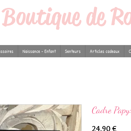
a
Boutique de R
ssoires
Naissance - Enfant
Senteurs
Articles cadeaux
C
Cadre Papy:
Prix
24,90 €