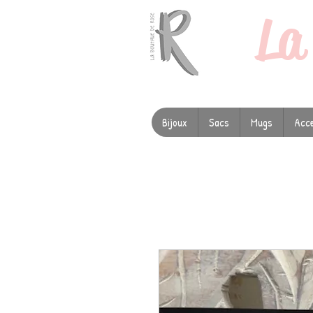
L
Bijoux
Sacs
Mugs
Acce