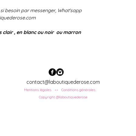
 si besoin par messenger, What'sapp
tiquederose.com
s clair , en blanc ou noir ou marron
contact@laboutiquederose.com
Mentions légales
Conditions
générales
--
Copyright @laboutiquederose