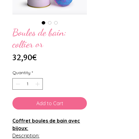
Boules de bain:
collier or
Price
32,90€
Quantity
*
Add to Cart
Coffret boules de bain avec
bijoux:
Description: