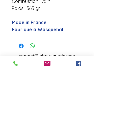
Combustion : 75 h.
Poids : 365 gr.
Made in France
Fabriqué à Wasquehal
contact@laboutiquederose.
com
Mentions légales
--
Conditions
générales
Copyright @laboutiquederose