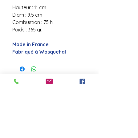
Hauteur : 11 cm
Diam : 9,5 cm
Combustion : 75 h.
Poids : 365 gr.
Made in France
Fabriqué à Wasquehal
contact@laboutiquederose.
com
Mentions légales
--
Conditions
générales
Copyright @laboutiquederose