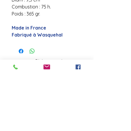
Combustion : 75 h.
Poids : 365 gr.
Made in France
Fabriqué à Wasquehal
contact@laboutiquederose.
com
Mentions légales
--
Conditions
générales
Copyright @laboutiquederose