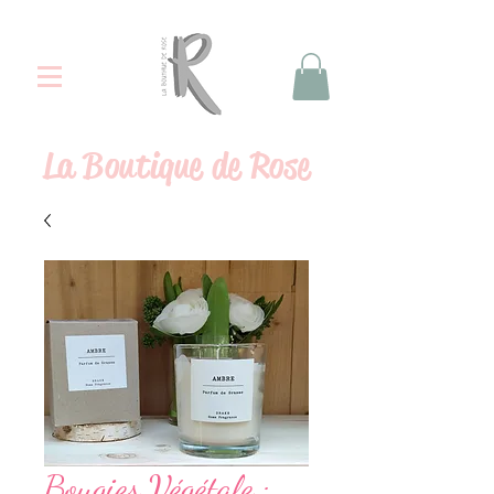
La
Boutique de Rose
Bougies Végétale :