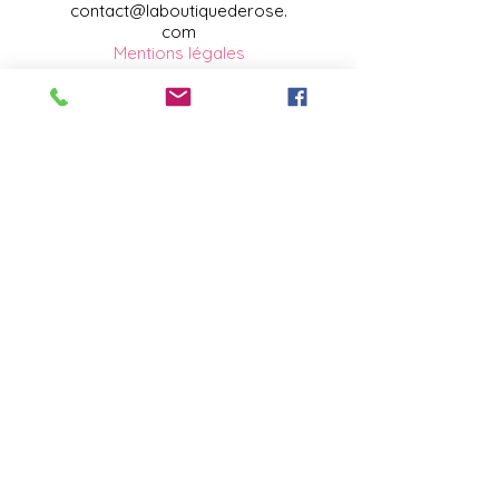
contact@laboutiquederose.
com
Mentions légales
--
Conditions
générales
Copyright @laboutiquederose