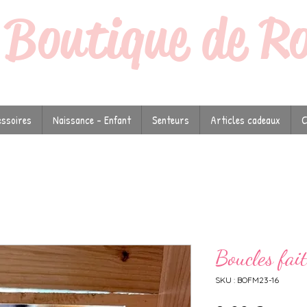
a
Boutique de R
ssoires
Naissance - Enfant
Senteurs
Articles cadeaux
C
Boucles fai
SKU : BOFM23-16