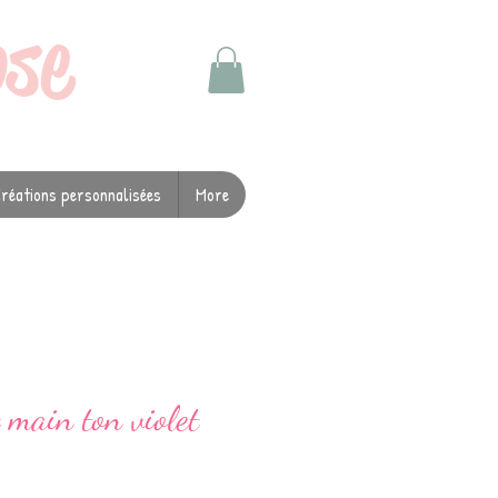
ose
réations personnalisées
More
t main ton violet