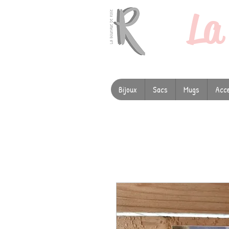
L
Bijoux
Sacs
Mugs
Acce