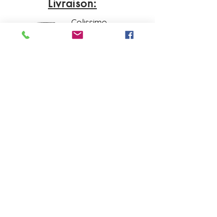
Livraison:
Colissimo
ou
Lettre suivie
contact@laboutiquederose.
com
Mentions légales
--
Conditions
générales
Copyright @laboutiquederose