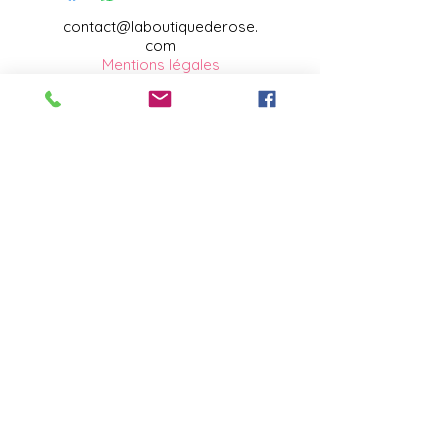
contact@laboutiquederose.
com
Mentions légales
--
Conditions
générales
Copyright @laboutiquederose