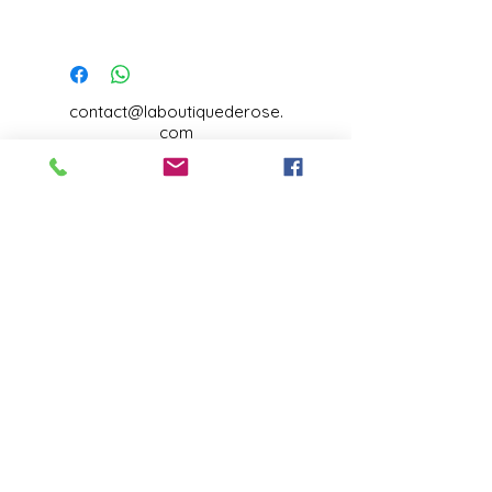
contact@laboutiquederose.
com
Mentions légales
--
Conditions
générales
Copyright @laboutiquederose