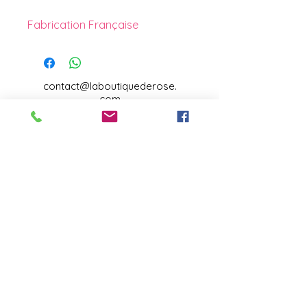
Fabrication Française
contact@laboutiquederose.
com
Mentions légales
--
Conditions
générales
Copyright @laboutiquederose