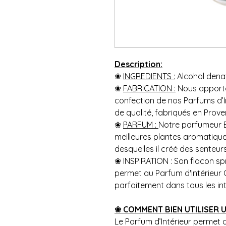
Description:
❀
INGREDIENTS :
Alcohol denat
❀
FABRICATION :
Nous apporton
confection de nos Parfums d’In
de qualité, fabriqués en Prove
❀
PARFUM :
Notre parfumeur B
meilleures plantes aromatique
desquelles il créé des senteur
❀ INSPIRATION : Son flacon spr
permet au Parfum d'Intérieur C
parfaitement dans tous les int
❀ COMMENT BIEN UTILISER U
Le Parfum d’Intérieur permet