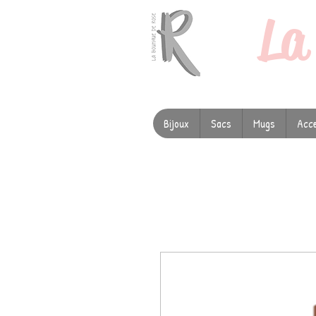
L
Bijoux
Sacs
Mugs
Acce