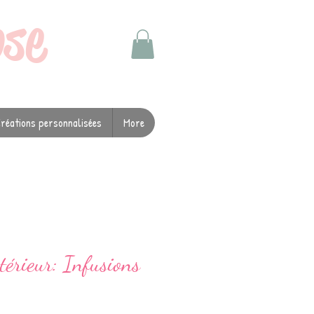
ose
réations personnalisées
More
térieur: Infusions