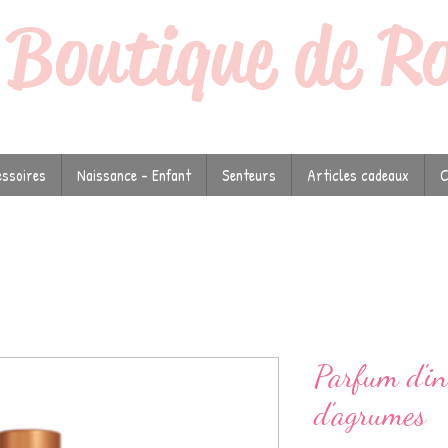
a
Boutique de R
ssoires
Naissance - Enfant
Senteurs
Articles cadeaux
C
Parfum d'in
d'agrumes