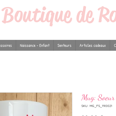
a
Boutique de R
ssoires
Naissance - Enfant
Senteurs
Articles cadeaux
C
Mug: Soeur 
SKU : MG_FS_190021