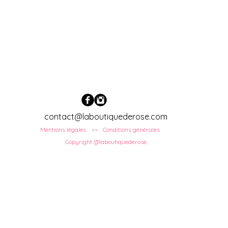
contact@laboutiquederose.com
Mentions légales
Conditions
générales
--
Copyright @laboutiquederose