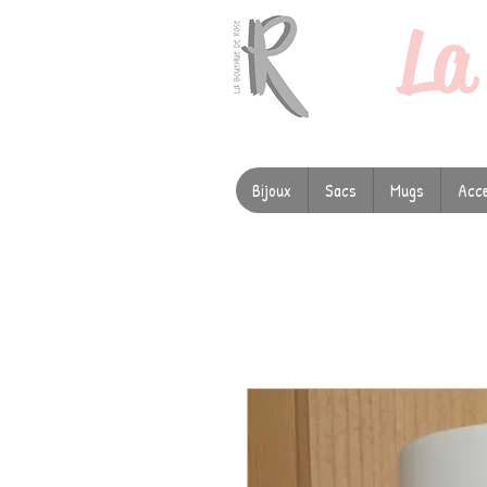
L
Bijoux
Sacs
Mugs
Acce