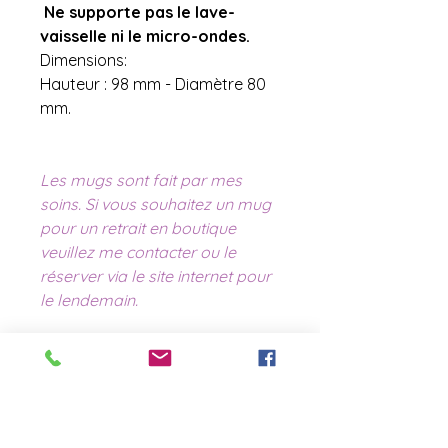
Ne supporte pas le lave-
vaisselle ni le micro-ondes.
Dimensions:
Hauteur : 98 mm - Diamètre 80
mm.
Les mugs sont fait par mes
soins. Si vous souhaitez un mug
pour un retrait en boutique
veuillez me contacter ou le
réserver via le site internet pour
le lendemain.
contact@laboutiquederose.
com
Mentions légales